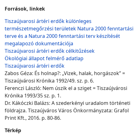
Források, linkek
Tiszaújvarosi ártéri erdők különleges
természetmegőrzési területek Natura 2000 fenntartási
terve és a Natura 2000 fenntartási terv készítését
megalapozó dokumentációja
Tiszaújvarosi ártéri erdők célkitűzések
Ökológiai állapot felmérő adatlap
Tiszaújvarosi ártéri erdők
Zabos Géza: És holnap?: „Vizek, halak, horgászok” =
Tiszaújvárosi Krónika 1992/49. sz. p. 6.
Ferenczi László: Nem úszik el a sziget = Tiszaújvárosi
Krónika 1993/35 sz. p. 1.
Dr. Kákóczki Balázs: A szederkényi uradalom történeti
földrajza. Tiszaújváros Város Önkormányzata: Grafol
Print Kft., 2016. p. 80-86.
Térkép