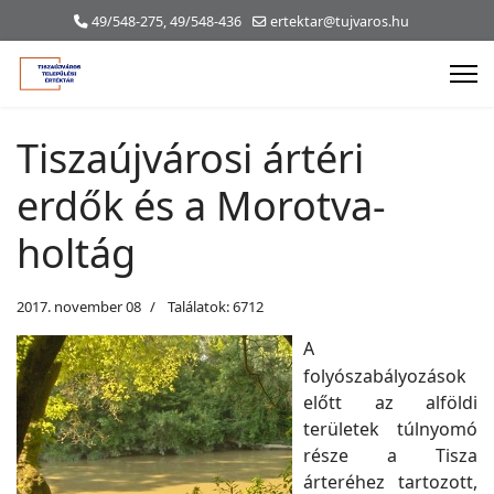
49/548-275, 49/548-436
ertektar@tujvaros.hu
Tiszaújvárosi ártéri
erdők és a Morotva-
holtág
2017. november 08
Találatok: 6712
A
folyószabályozások
előtt az alföldi
területek túlnyomó
része a Tisza
árteréhez tartozott,