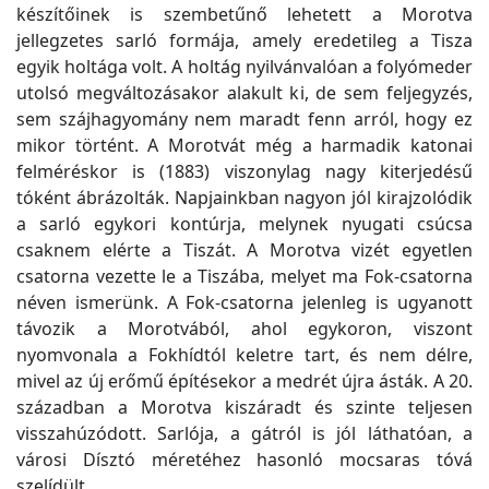
készítőinek is szembetűnő lehetett a Morotva
jellegzetes sarló formája, amely eredetileg a Tisza
egyik holtága volt. A holtág nyilvánvalóan a folyómeder
utolsó megváltozásakor alakult ki, de sem feljegyzés,
sem szájhagyomány nem maradt fenn arról, hogy ez
mikor történt. A Morotvát még a harmadik katonai
felméréskor is (1883) viszonylag nagy kiterjedésű
tóként ábrázolták. Napjainkban nagyon jól kirajzolódik
a sarló egykori kontúrja, melynek nyugati csúcsa
csaknem elérte a Tiszát. A Morotva vizét egyetlen
csatorna vezette le a Tiszába, melyet ma Fok-csatorna
néven ismerünk. A Fok-csatorna jelenleg is ugyanott
távozik a Morotvából, ahol egykoron, viszont
nyomvonala a Fokhídtól keletre tart, és nem délre,
mivel az új erőmű építésekor a medrét újra ásták. A 20.
században a Morotva kiszáradt és szinte teljesen
visszahúzódott. Sarlója, a gátról is jól láthatóan, a
városi Dísztó méretéhez hasonló mocsaras tóvá
szelídült.