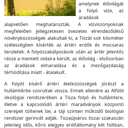
amelynek élővilágát
a folyó vize, az
áradások
alapvetően meghatározták. A vízviszonyoknak
megfelelően jellegzetesen övezetes elrendeződésű
növényközösségek alakultak ki, a Tiszát sok kilométer
szélességben kísérték az ártéri erdők és mocsaras
területek. A folyószabályozások után az ártér jelentős
része a mentett oldalra került, az élővilág - elsősorban
az áradások elmaradása és a mezőgazdaság
térhódítása miatt - átalakult.
A folyót kísérő ártéri életközösségek jórészt a
hullámtérbe szorultak vissza. Ennek ellenére az Alföld
ökológiai rendszerében a Tisza folyó és hullámtere,
illetve a kapcsolódó ártéri maradványok központi
szerepet töltenek be, a táji szinten működő biológiai
rendszer gerincét adják. Tiszaújváros tiszai szakaszán
jelenleg idős, kőris elegyes erdőállomány két foltban,