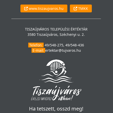
www.tiszaujvaros.hu
TMKK
TISZAÚJVÁROS TELEPÜLÉSI ÉRTÉKTÁR
3580 Tiszaújváros, Széchenyi u. 2.
Telefon:
49/548-275, 49/548-436
E-mail:
ertektar@tujvaros.hu
Ha tetszett, osszd meg!