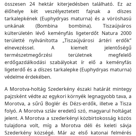
összesen 24 hektár kiterjedésben található. Ez az
élőhelye két veszélyeztetett fajnak a díszes
tarkalepkének (Euphydryas maturna) és a vöröshasú
unkának (Bombina bombina). Tiszaújváros
külterületén lévő keményfás ligeterdőt Natura 2000
területté nyilvánította „Tiszaújvárosi ártéri erdők”
elnevezéssel. A kiemelt jelentőségű
természetmegőrzési területnek megfelelő
erdőgazdálkodási szabályokat ír elő a keményfás
ligeterdő és a díszes tarkalepke (Euphydryas maturna)
védelme érdekében.
A Morotva-holtág Szederkény északi határát mintegy
pajzsként védte az egykori környék legnagyobb tava, a
Morotva, a sűrű Boglér és Dézs-erdők, illetve a Tisza
folyó. A Morotva szláv eredetű szó, magyarul holtágat
jelent. A Morotva a szederkényi közbirtokosság közös
tulajdona volt, míg a Morotva déli és keleti sávja
Szederkény községé. Már az első katonai felmérés