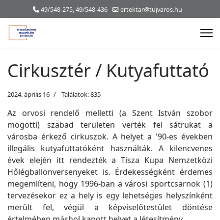
49/548-275, 49/548-436
ertektar@tujvaros.hu
Cirkusztér / Kutyafuttató
2024. április 16
Találatok: 835
Az orvosi rendelő melletti (a Szent István szobor
mögötti) szabad területen verték fel sátrukat a
városba érkező cirkuszok. A helyet a '90-es években
illegális kutyafuttatóként használták. A kilencvenes
évek elején itt rendezték a Tisza Kupa Nemzetközi
Hőlégballonversenyeket is. Érdekességként érdemes
megemlíteni, hogy 1996-ban a városi sportcsarnok (1)
tervezésekor ez a hely is egy lehetséges helyszínként
merült fel, végül a képviselőtestület döntése
értelmében máshol kapott helyet a létesítmény.