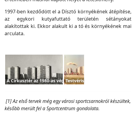
1997-ben kezdődött el a Dísztó környékének átépítése,
az egykori kutyafuttató területén sétányokat
alakítottak ki. Ekkor alakult ki a tó és környékének mai
arculata.
A Cirkusztér az 1980-as végén
Testvériség-Barátság Összetett 
[1] Az első tervek még egy városi sportcsarnokról készültek,
később merült fel a Sportcentrum gondolata.