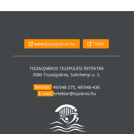
www.tiszaujvaros.hu
TMKK
TISZAÚJVÁROS TELEPÜLÉSI ÉRTÉKTÁR
3580 Tiszaújváros, Széchenyi u. 2.
Telefon:
49/548-275, 49/548-436
E-mail:
ertektar@tujvaros.hu